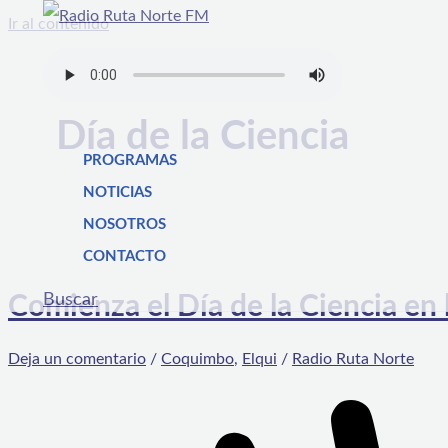
Ir al contenido
Día de la Ciencia
PROGRAMAS
NOTICIAS
NOSOTROS
CONTACTO
Buscar
Comienza el Día de la Ciencia en
Deja un comentario
/
Coquimbo
,
Elqui
/
Radio Ruta Norte