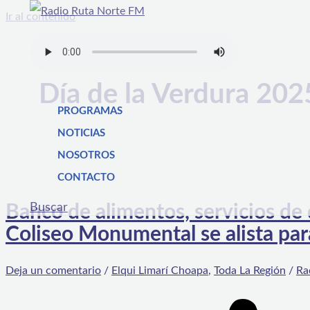
Ir al contenido
Día de la Verdura 202
PROGRAMAS
NOTICIAS
NOSOTROS
CONTACTO
Buscar
Banco de alimentos, servicios de 
Coliseo Monumental se alista para
Deja un comentario
/
Elqui Limarí Choapa
,
Toda La Región
/
Ra