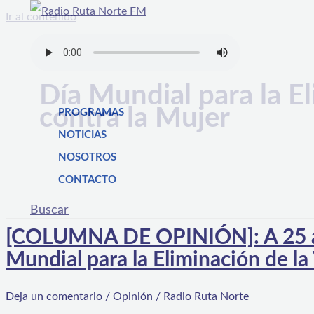
Ir al contenido
Día Mundial para la El
contra la Mujer
PROGRAMAS
NOTICIAS
NOSOTROS
CONTACTO
Buscar
[COLUMNA DE OPINIÓN]: A 25 año
Mundial para la Eliminación de la
Deja un comentario
/
Opinión
/
Radio Ruta Norte