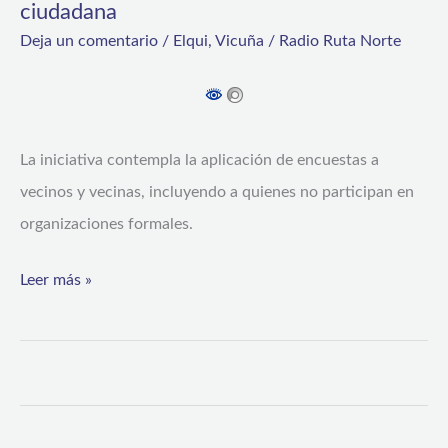
ciudadana
Salud
Deja un comentario
/
Elqui
,
Vicuña
/
Radio Ruta Norte
Comunitaria
con
foco
en
La iniciativa contempla la aplicación de encuestas a
participación
vecinos y vecinas, incluyendo a quienes no participan en
ciudadana
organizaciones formales.
Leer más »