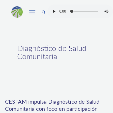
Ir
Buscar
al
contenido
Diagnóstico de Salud
Comunitaria
CESFAM
impulsa
CESFAM impulsa Diagnóstico de Salud
Diagnóstico
Comunitaria con foco en participación
de