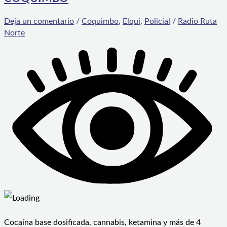
Deja un comentario
/
Coquimbo
,
Elqui
,
Policial
/
Radio Ruta
Norte
Cocaína base dosificada, cannabis, ketamina y más de 4