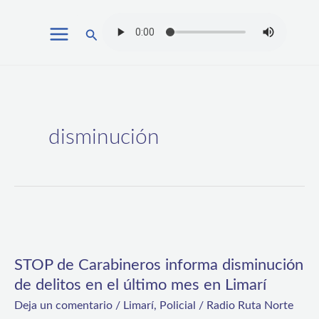
Ir
Buscar
al
contenido
disminución
STOP
de
STOP de Carabineros informa disminución
Carabineros
de delitos en el último mes en Limarí
informa
Deja un comentario
/
Limarí
,
Policial
/
Radio Ruta Norte
disminución