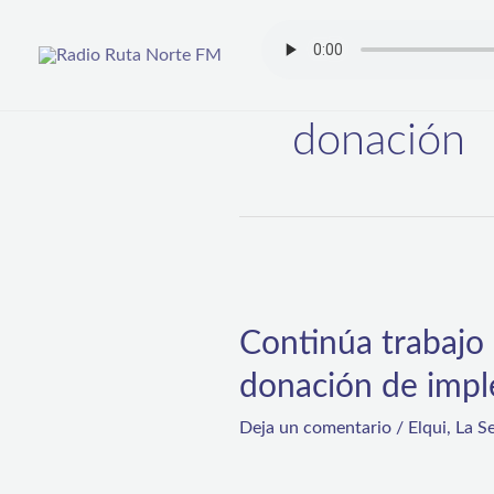
Ir
al
contenido
donación
Continúa
trabajo
Continúa trabajo
entre
donación de impl
Santo
Tomás
Deja un comentario
/
Elqui
,
La S
y
Fundación