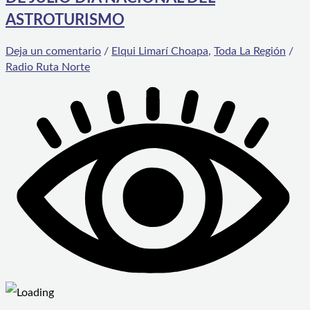
ASTROTURISMO
Deja un comentario
/
Elqui Limarí Choapa
,
Toda La Región
/
Radio Ruta Norte