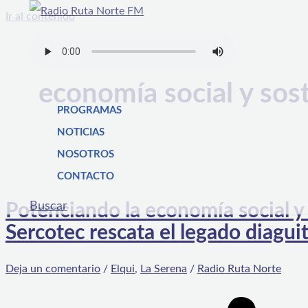
Ir al contenido
economía social y sos
PROGRAMAS
NOTICIAS
NOSOTROS
CONTACTO
Buscar
Potenciando la economía social y
Sercotec rescata el legado diagui
Deja un comentario
/
Elqui
,
La Serena
/
Radio Ruta Norte