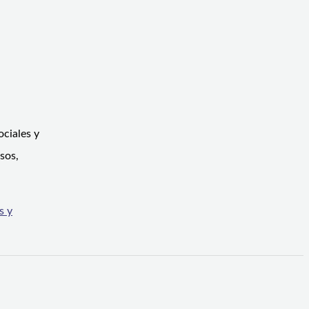
ciales y
sos,
s y