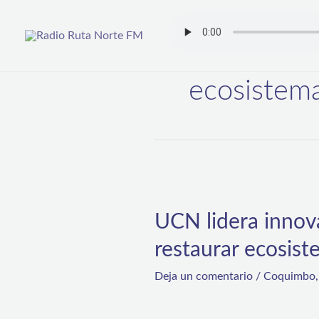
Ir
al
contenido
ecosistem
UCN
lidera
UCN lidera innova 
innova
restaurar ecosis
investigación
para
Deja un comentario
/
Coquimbo
crear
arrecifes