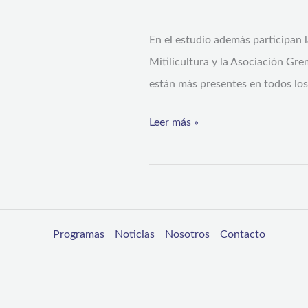
artificiales
En el estudio además participan l
y
Mitilicultura y la Asociación Gre
restaurar
están más presentes en todos los 
ecosistemas
marinos
Leer más »
Programas
Noticias
Nosotros
Contacto