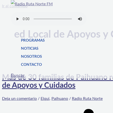
Ir al contenido
ed Local de Apoyos y
PROGRAMAS
NOTICIAS
NOSOTROS
CONTACTO
Buscar
Más de 30 familias de Paihuano re
de Apoyos y Cuidados
Deja un comentario
/
Elqui
,
Paihuano
/
Radio Ruta Norte