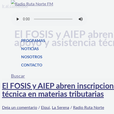
Ir al contenido
El FOSIS y AIEP abren
apoyo y asistencia téc
PROGRAMAS
NOTICIAS
NOSOTROS
CONTACTO
Buscar
El FOSIS y AIEP abren inscripcion
técnica en materias tributarias
Deja un comentario
/
Elqui
,
La Serena
/
Radio Ruta Norte