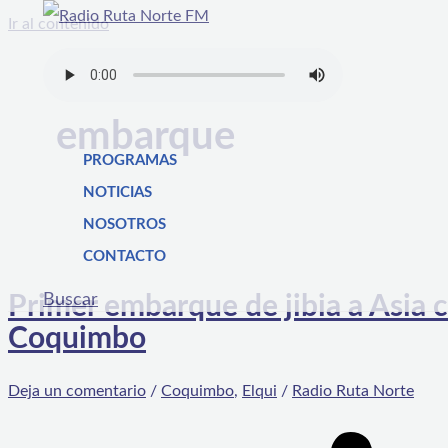
Ir al contenido
embarque
PROGRAMAS
NOTICIAS
NOSOTROS
CONTACTO
Buscar
Primer embarque de jibia a Asia c
Coquimbo
Deja un comentario
/
Coquimbo
,
Elqui
/
Radio Ruta Norte