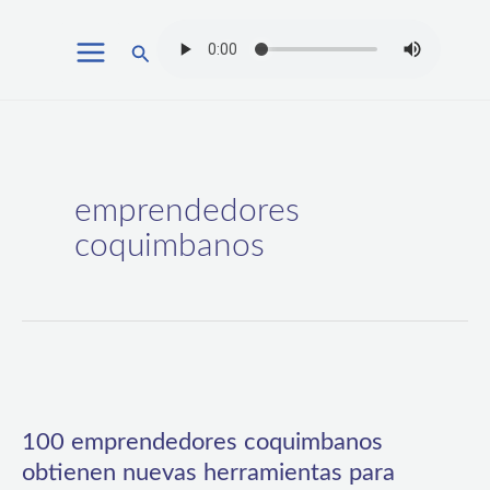
Ir
Buscar
al
contenido
emprendedores
coquimbanos
100
emprendedores
100 emprendedores coquimbanos
coquimbanos
obtienen nuevas herramientas para
obtienen