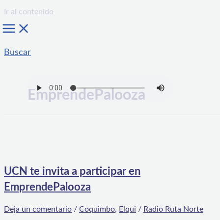
Ir al contenido
Buscar
EmprendePalooza
UCN te invita a participar en
EmprendePalooza
Deja un comentario
/
Coquimbo
,
Elqui
/
Radio Ruta Norte