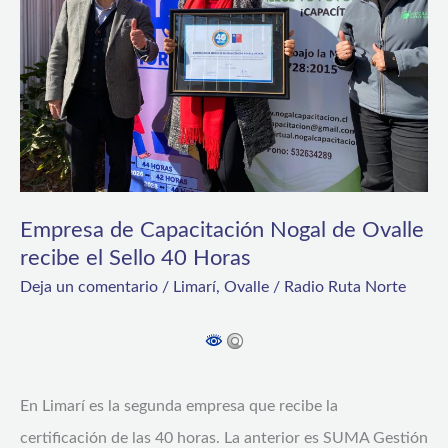
de
Ovalle
recibe
el
Sello
40
Horas
Empresa de Capacitación Nogal de Ovalle
recibe el Sello 40 Horas
Deja un comentario
/
Limarí
,
Ovalle
/
Radio Ruta Norte
En Limarí es la segunda empresa que recibe la
certificación de las 40 horas. La anterior es SUMA Gestión