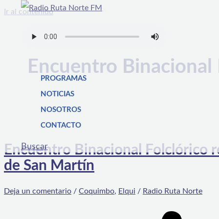
Ir al contenido
Encuentro Binacional 
PROGRAMAS
NOTICIAS
NOSOTROS
CONTACTO
Buscar
Encuentro Binacional Folclórico 
de San Martín
Deja un comentario
/
Coquimbo
,
Elqui
/
Radio Ruta Norte