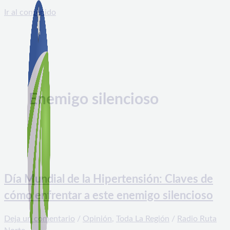
Ir al contenido
Enemigo silencioso
Día Mundial de la Hipertensión: Claves de
cómo enfrentar a este enemigo silencioso
Deja un comentario
/
Opinión
,
Toda La Región
/
Radio Ruta