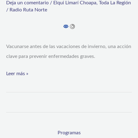
Deja un comentario
/
Elqui Limarí Choapa
,
Toda La Región
de
/
Radio Ruta Norte
invierno,
una
acción
Vacunarse antes de las vacaciones de invierno, una acción
clave
clave para prevenir enfermedades graves.
para
prevenir
Leer más »
enfermedades
graves
Programas