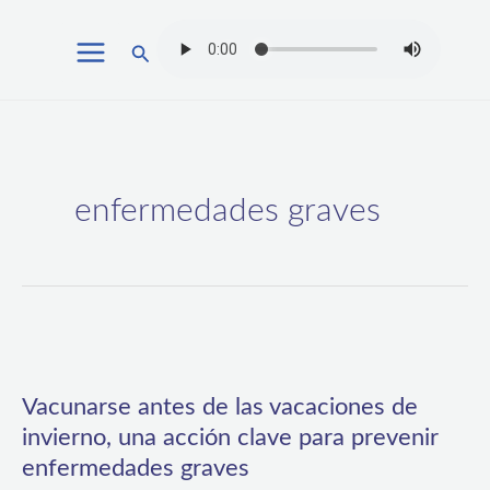
Ir
Buscar
al
contenido
enfermedades graves
Vacunarse
antes
Vacunarse antes de las vacaciones de
de
invierno, una acción clave para prevenir
las
enfermedades graves
vacaciones