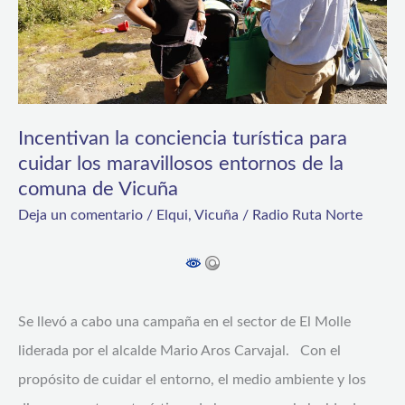
para
cuidar
los
maravillosos
Incentivan la conciencia turística para
entornos
cuidar los maravillosos entornos de la
de
comuna de Vicuña
la
Deja un comentario
/
Elqui
,
Vicuña
/
Radio Ruta Norte
comuna
de
Vicuña
Se llevó a cabo una campaña en el sector de El Molle
liderada por el alcalde Mario Aros Carvajal. Con el
propósito de cuidar el entorno, el medio ambiente y los