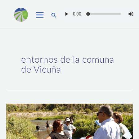
Ir
Buscar
al
contenido
entornos de la comuna
de Vicuña
Incentivan
la
conciencia
turística