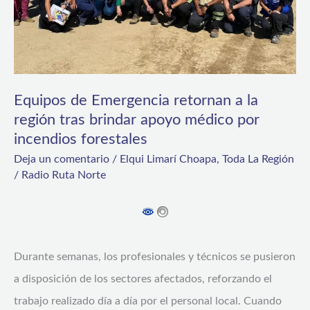
la
región
tras
brindar
Equipos de Emergencia retornan a la
apoyo
región tras brindar apoyo médico por
médico
incendios forestales
por
Deja un comentario
/
Elqui Limarí Choapa
,
Toda La Región
incendios
/
Radio Ruta Norte
forestales
Durante semanas, los profesionales y técnicos se pusieron
a disposición de los sectores afectados, reforzando el
trabajo realizado día a día por el personal local. Cuando