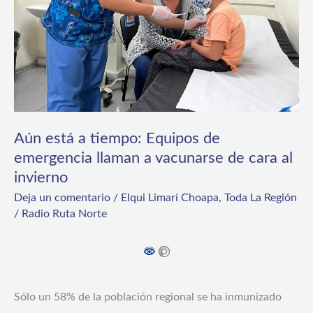
de
emergencia
llaman
a
vacunarse
de
Aún está a tiempo: Equipos de
cara
emergencia llaman a vacunarse de cara al
invierno
al
Deja un comentario
/
Elqui Limarí Choapa
,
Toda La Región
invierno
/
Radio Ruta Norte
Sólo un 58% de la población regional se ha inmunizado