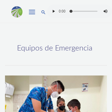
Ir
Buscar
al
contenido
Equipos de Emergencia
Aún
está
a
tiempo:
Equipos