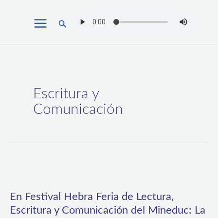
Ir
Buscar
al
contenido
Escritura y
Comunicación
En
Festival
En Festival Hebra Feria de Lectura,
Hebra
Escritura y Comunicación del Mineduc: La
Feria