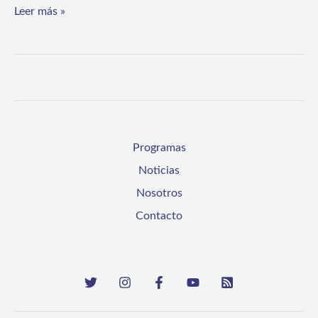
Leer más »
estudiantes
de
Vicuña
a
fortalecer
su
Programas
lectura,
Noticias
escritura
Nosotros
y
Contacto
comunicación