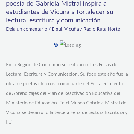
poesía de Gabriela Mistral inspira a
de
estudiantes de Vicuña a fortalecer su
Lectura,
lectura, escritura y comunicación
Escritura
Deja un comentario
/
Elqui
,
Vicuña
/
Radio Ruta Norte
y
Comunicación
del
En la Región de Coquimbo se realizaron tres Ferias de
Mineduc:
Lectura, Escritura y Comunicación. Su foco este año fue la
La
obra de poetas chilenas, como parte del Fortalecimiento
poesía
de Aprendizajes del Plan de Reactivación Educativa del
de
Ministerio de Educación. En el Museo Gabriela Mistral de
Gabriela
Vicuña se desarrolló la tercera Feria de Lectura Escritura y
Mistral
[…]
inspira
a