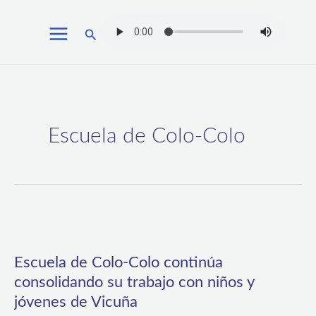
Ir
Buscar
al
contenido
Escuela de Colo-Colo
Escuela
de
Escuela de Colo-Colo continúa
Colo-
consolidando su trabajo con niños y
Colo
jóvenes de Vicuña
continúa