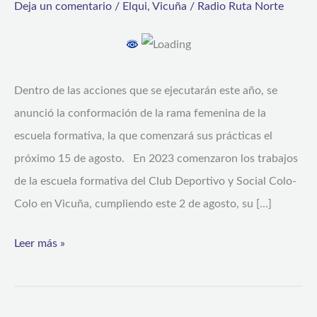
Deja un comentario
/
Elqui
,
Vicuña
/
Radio Ruta Norte
consolidando
su
trabajo
con
Dentro de las acciones que se ejecutarán este año, se
niños
anunció la conformación de la rama femenina de la
y
escuela formativa, la que comenzará sus prácticas el
jóvenes
próximo 15 de agosto. En 2023 comenzaron los trabajos
de
de la escuela formativa del Club Deportivo y Social Colo-
Vicuña
Colo en Vicuña, cumpliendo este 2 de agosto, su […]
Leer más »