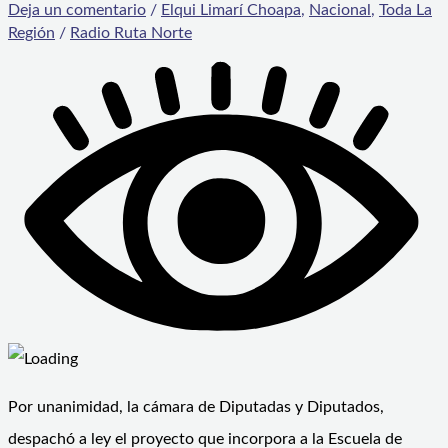
Deja un comentario
/
Elqui Limarí Choapa
,
Nacional
,
Toda La
Región
/
Radio Ruta Norte
Por unanimidad, la cámara de Diputadas y Diputados,
despachó a ley el proyecto que incorpora a la Escuela de