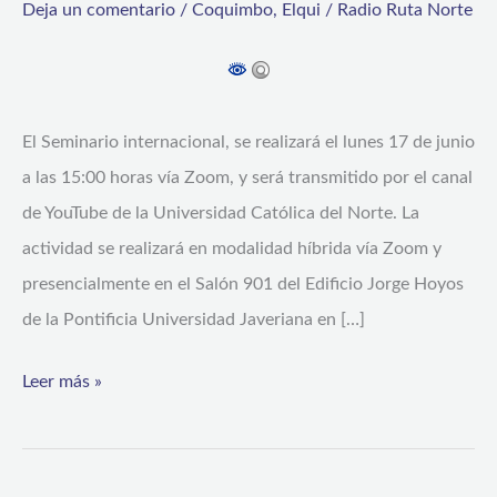
Deja un comentario
/
Coquimbo
,
Elqui
/
Radio Ruta Norte
experiencias
de
emprendimientos
asociativos
El Seminario internacional, se realizará el lunes 17 de junio
de
a las 15:00 horas vía Zoom, y será transmitido por el canal
España,
de YouTube de la Universidad Católica del Norte. La
Chile
actividad se realizará en modalidad híbrida vía Zoom y
y
presencialmente en el Salón 901 del Edificio Jorge Hoyos
Colombia
de la Pontificia Universidad Javeriana en […]
Leer más »