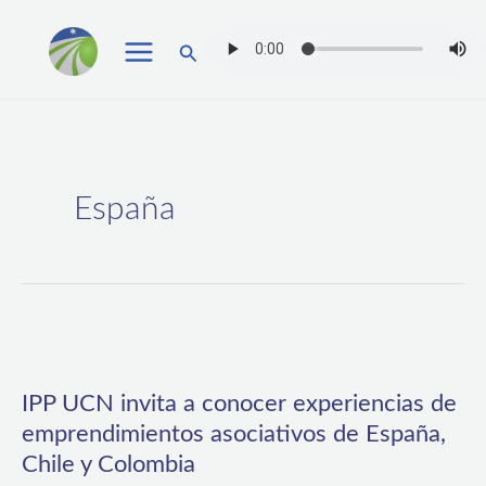
Ir
Buscar
al
contenido
España
IPP
UCN
IPP UCN invita a conocer experiencias de
invita
emprendimientos asociativos de España,
a
Chile y Colombia
conocer