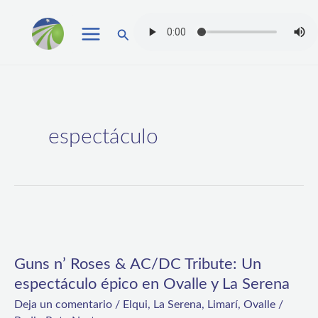
Ir
Buscar
al
contenido
espectáculo
Guns
n’
Guns n’ Roses & AC/DC Tribute: Un
Roses
espectáculo épico en Ovalle y La Serena
&
Deja un comentario
/
Elqui
,
La Serena
,
Limarí
,
Ovalle
/
AC/DC