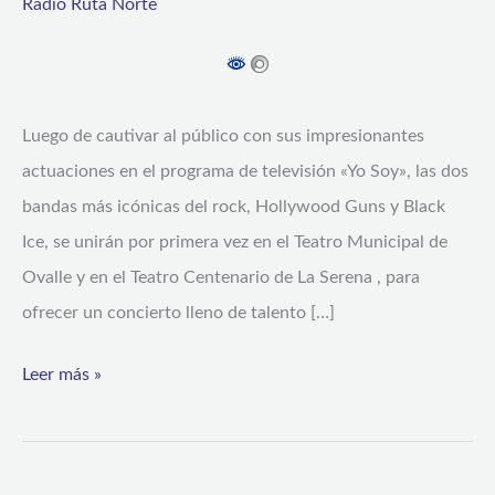
Radio Ruta Norte
Tribute:
Un
espectáculo
Luego de cautivar al público con sus impresionantes
épico
actuaciones en el programa de televisión «Yo Soy», las dos
en
bandas más icónicas del rock, Hollywood Guns y Black
Ovalle
Ice, se unirán por primera vez en el Teatro Municipal de
y
Ovalle y en el Teatro Centenario de La Serena , para
La
ofrecer un concierto lleno de talento […]
Serena
Leer más »