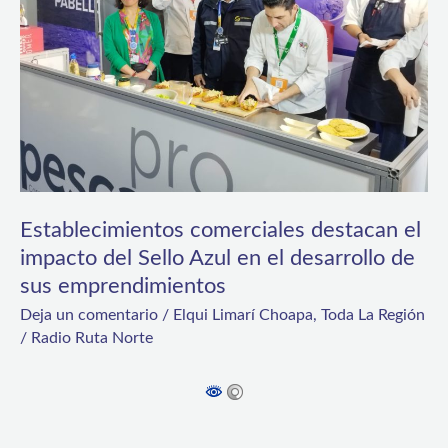
impacto
del
Sello
Azul
en
el
desarrollo
Establecimientos comerciales destacan el
de
impacto del Sello Azul en el desarrollo de
sus emprendimientos
sus
Deja un comentario
/
Elqui Limarí Choapa
,
Toda La Región
emprendimientos
/
Radio Ruta Norte