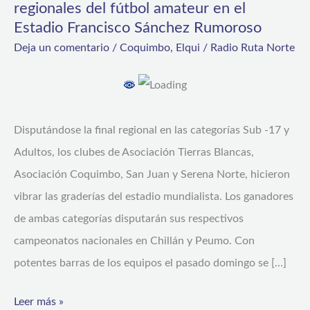
regionales del fútbol amateur en el
y
Estadio Francisco Sánchez Rumoroso
San
Deja un comentario
/
Coquimbo
,
Elqui
/
Radio Ruta Norte
Juan
se
coronan
Disputándose la final regional en las categorías Sub -17 y
como
Adultos, los clubes de Asociación Tierras Blancas,
campeones
Asociación Coquimbo, San Juan y Serena Norte, hicieron
regionales
vibrar las graderías del estadio mundialista. Los ganadores
del
de ambas categorías disputarán sus respectivos
fútbol
campeonatos nacionales en Chillán y Peumo. Con
amateur
potentes barras de los equipos el pasado domingo se […]
en
el
Leer más »
Estadio