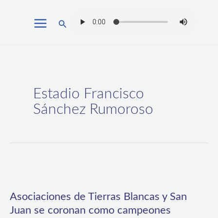
Ir
Buscar
al
contenido
Estadio Francisco
Sánchez Rumoroso
Asociaciones
de
Asociaciones de Tierras Blancas y San
Tierras
Juan se coronan como campeones
Blancas