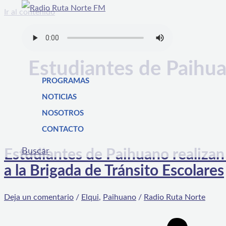
Ir al contenido
Estudiantes de Paihu
PROGRAMAS
NOTICIAS
NOSOTROS
CONTACTO
Buscar
Estudiantes de Paihuano realizan
a la Brigada de Tránsito Escolares
Deja un comentario
/
Elqui
,
Paihuano
/
Radio Ruta Norte