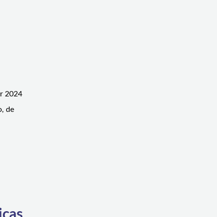
ar 2024
o, de
icas