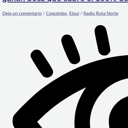
Deja un comentario
/
Coquimbo
,
Elqui
/
Radio Ruta Norte