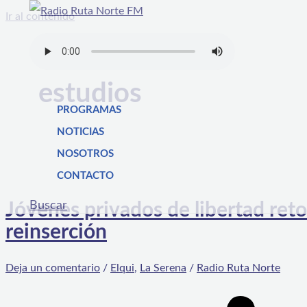
Ir al contenido
estudios
PROGRAMAS
NOTICIAS
NOSOTROS
CONTACTO
Buscar
Jóvenes privados de libertad ret
reinserción
Deja un comentario
/
Elqui
,
La Serena
/
Radio Ruta Norte