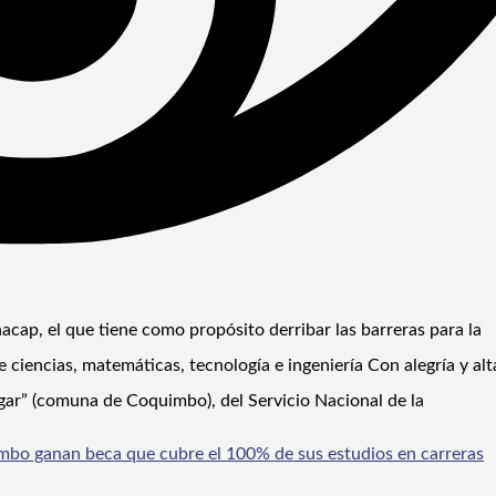
acap, el que tiene como propósito derribar las barreras para la
 ciencias, matemáticas, tecnología e ingeniería Con alegría y alt
gar” (comuna de Coquimbo), del Servicio Nacional de la
mbo ganan beca que cubre el 100% de sus estudios en carreras