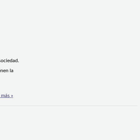
sociedad.
enen la
 más »