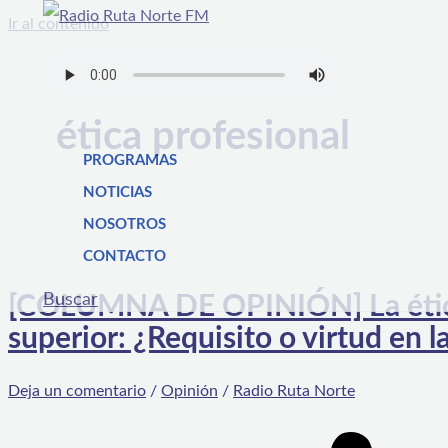
Ir al contenido
ética profesional
PROGRAMAS
NOTICIAS
NOSOTROS
CONTACTO
Buscar
[COLUMNA DE OPINIÓN] La ética p
superior: ¿Requisito o virtud en 
Deja un comentario
/
Opinión
/
Radio Ruta Norte