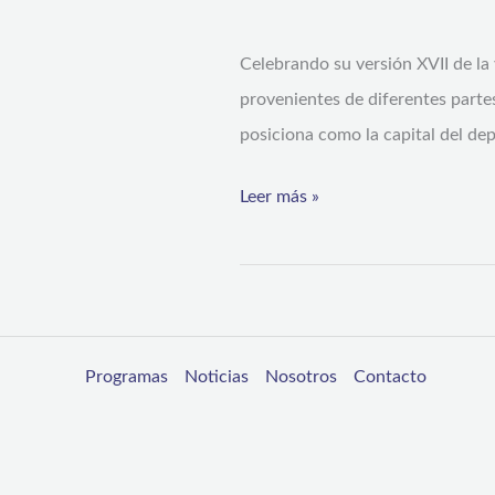
con
Celebrando su versión XVII de la
importante
provenientes de diferentes partes
evento
posiciona como la capital del de
de
ciclismo
Leer más »
Programas
Noticias
Nosotros
Contacto