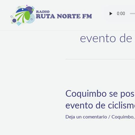
Ir
al
contenido
evento de 
Coquimbo
se
Coquimbo se posi
posiciona
evento de ciclis
como
capital
Deja un comentario
/
Coquimbo
del
deporte