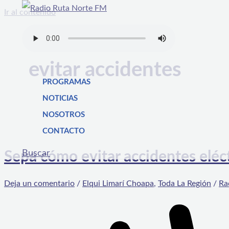
Ir al contenido
evitar accidentes
PROGRAMAS
NOTICIAS
NOSOTROS
CONTACTO
Buscar
Sepa cómo evitar accidentes elé
Deja un comentario
/
Elqui Limarí Choapa
,
Toda La Región
/
Ra