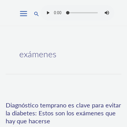
Ir
Buscar
al
contenido
exámenes
Diagnóstico
temprano
Diagnóstico temprano es clave para evitar
es
la diabetes: Estos son los exámenes que
clave
hay que hacerse
para