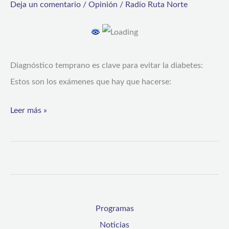
Deja un comentario
/
Opinión
/
Radio Ruta Norte
evitar
la
diabetes:
Estos
Diagnóstico temprano es clave para evitar la diabetes:
son
Estos son los exámenes que hay que hacerse:
los
Leer más »
exámenes
que
hay
que
hacerse
Programas
Noticias