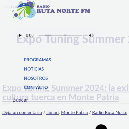
Ir al contenido
Expo Tuning Summer
PROGRAMAS
NOTICIAS
NOSOTROS
Expo Tuning Summer 2024: la exit
CONTACTO
cultura tuerca en Monte Patria
Buscar
Deja un comentario
/
Limarí
,
Monte Patria
/
Radio Ruta Norte