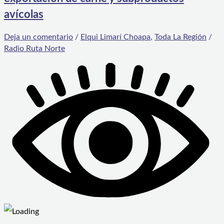
avícolas
Deja un comentario
/
Elqui Limarí Choapa
,
Toda La Región
/
Radio Ruta Norte