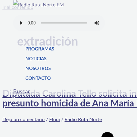
Ir al contenido
extradición
PROGRAMAS
NOTICIAS
NOSOTROS
CONTACTO
Buscar
Diputada Carolina Tello solicita i
presunto homicida de Ana María 
Deja un comentario
/
Elqui
/
Radio Ruta Norte