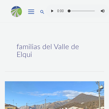
Ir
Buscar
al
contenido
familias del Valle de
Elqui
137
familias
del
Valle