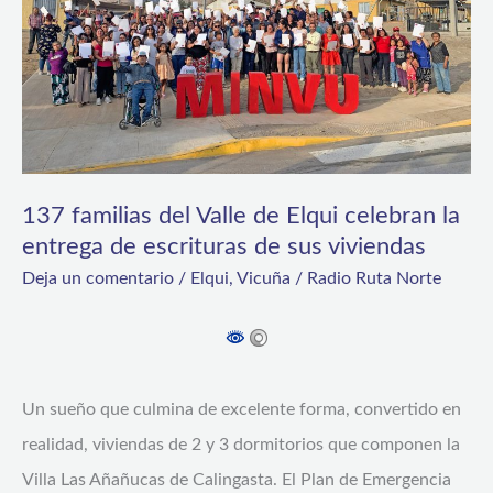
de
Elqui
celebran
la
entrega
de
137 familias del Valle de Elqui celebran la
entrega de escrituras de sus viviendas
escrituras
de
Deja un comentario
/
Elqui
,
Vicuña
/
Radio Ruta Norte
sus
viviendas
Un sueño que culmina de excelente forma, convertido en
realidad, viviendas de 2 y 3 dormitorios que componen la
Villa Las Añañucas de Calingasta. El Plan de Emergencia