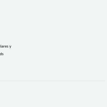
iares y
nds