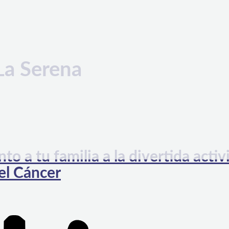
La Serena
to a tu familia a la divertida acti
del Cáncer