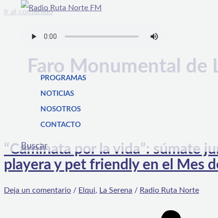
Ir al contenido
Faro Monumental de 
PROGRAMAS
NOTICIAS
NOSOTROS
CONTACTO
Buscar
“Caminata por la vida”: súmate jun
playera y pet friendly en el Mes 
Deja un comentario
/
Elqui
,
La Serena
/
Radio Ruta Norte