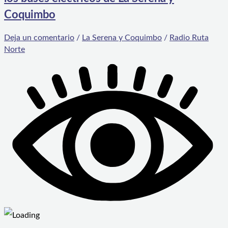
Coquimbo
Deja un comentario
/
La Serena y Coquimbo
/
Radio Ruta
Norte