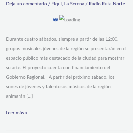
Deja un comentario
/
Elqui
,
La Serena
/
Radio Ruta Norte
invadirá
la
Plaza
de
Durante cuatro sábados, siempre a partir de las 12:00,
Armas
grupos musicales jóvenes de la región se presentarán en el
de
espacio público más destacado de la ciudad para mostrar
La
su arte. El proyecto cuenta con financiamiento del
Serena
Gobierno Regional. A partir del próximo sábado, los
sones de jóvenes y talentosos músicos de la región
animarán […]
Leer más »