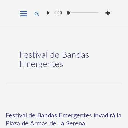
Ir
Buscar
al
contenido
Festival de Bandas
Emergentes
Festival
de
Festival de Bandas Emergentes invadirá la
Bandas
Plaza de Armas de La Serena
Emergentes