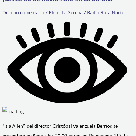
Deja un comentario
/
Elqui
,
La Serena
/
Radio Ruta Norte
“Isla Alien”, del director Cristóbal Valenzuela Berríos se