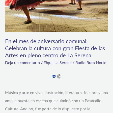
comunal:
Celebran
la
cultura
con
En el mes de aniversario comunal:
Celebran la cultura con gran Fiesta de las
gran
Artes en pleno centro de La Serena
Fiesta
Deja un comentario
/
Elqui
,
La Serena
/
Radio Ruta Norte
de
las
Artes
en
Música y arte en vivo, ilustración, literatura, folclore y una
pleno
amplia puesta en escena que culminó con un Pasacalle
centro
Cultural Andino, fue porte de lo dispuesto por la
de