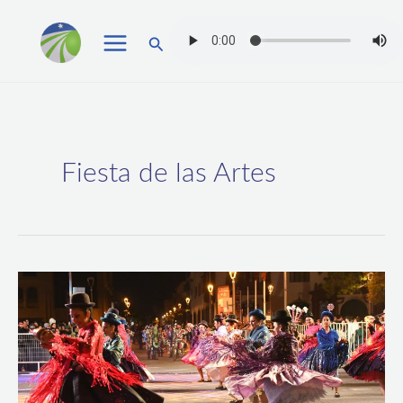
Ir
Buscar
al
contenido
Fiesta de las Artes
En
el
mes
de
aniversario