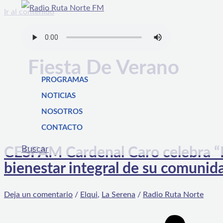
Ir al contenido
Fiesta De Verano
PROGRAMAS
NOTICIAS
NOSOTROS
CONTACTO
Buscar
CESFAM Cardenal Caro celebra “F
bienestar integral de su comunid
Deja un comentario
/
Elqui
,
La Serena
/
Radio Ruta Norte