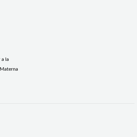
 a la
a Materna