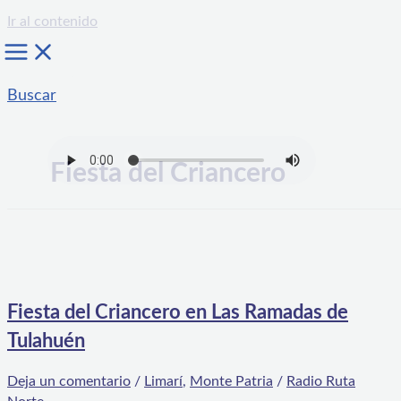
Ir al contenido
Buscar
Fiesta del Criancero
Fiesta del Criancero en Las Ramadas de
Tulahuén
Deja un comentario
/
Limarí
,
Monte Patria
/
Radio Ruta