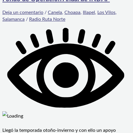
Deja un comentario
/
Canela
,
Choapa
,
Illapel
,
Los Vilos
,
Salamanca
/
Radio Ruta Norte
Llegó la temporada otoño-invierno y con ello un apoyo