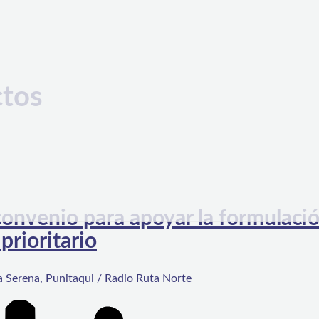
ctos
onvenio para apoyar la formulaci
prioritario
a Serena
,
Punitaqui
/
Radio Ruta Norte