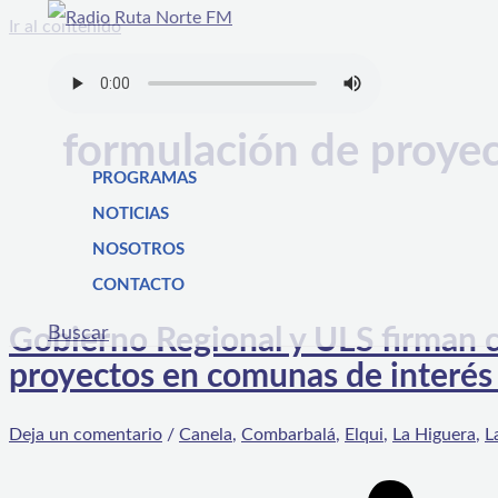
Ir al contenido
formulación de proye
PROGRAMAS
NOTICIAS
NOSOTROS
CONTACTO
Buscar
Gobierno Regional y ULS firman c
proyectos en comunas de interés 
Deja un comentario
/
Canela
,
Combarbalá
,
Elqui
,
La Higuera
,
L