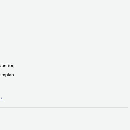
perior,
cumplan
 »