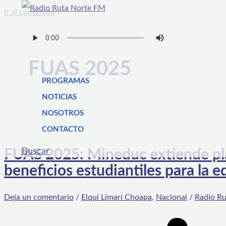
Ir al contenido
FUAS 2025
PROGRAMAS
NOTICIAS
NOSOTROS
CONTACTO
Buscar
FUAS 2025: Mineduc extiende plaz
beneficios estudiantiles para la 
Deja un comentario
/
Elqui Limarí Choapa
,
Nacional
/
Radio Ru