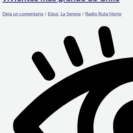
Deja un comentario
/
Elqui
,
La Serena
/
Radio Ruta Norte