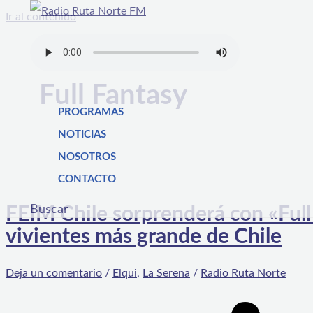
Ir al contenido
Full Fantasy
PROGRAMAS
NOTICIAS
NOSOTROS
CONTACTO
Buscar
FEIM Chile sorprenderá con «Full 
vivientes más grande de Chile
Deja un comentario
/
Elqui
,
La Serena
/
Radio Ruta Norte