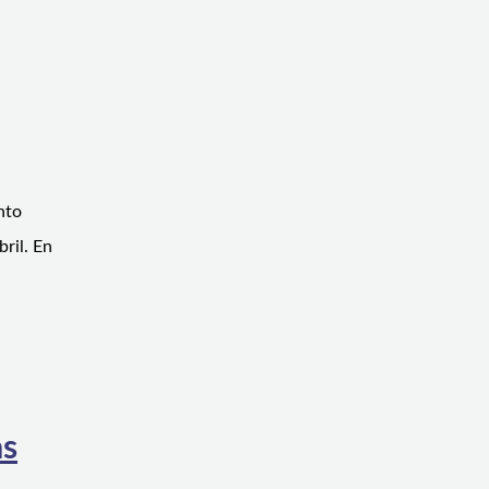
nto
ril. En
as