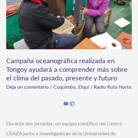
ayudará
a
comprender
más
sobre
el
Campaña oceanográfica realizada en
clima
Tongoy ayudará a comprender más sobre
el clima del pasado, presente y futuro
del
Deja un comentario
/
Coquimbo
,
Elqui
/
Radio Ruta Norte
pasado,
presente
y
futuro
Durante dos jornadas, un equipo científico del Centro
CEAZA junto a investigadoras de la Universidad de